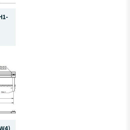
H1-
-W4)