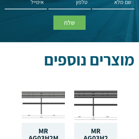
מוצרים נוספים
IL
MR
MR
T
AG03H2M
AG03H2