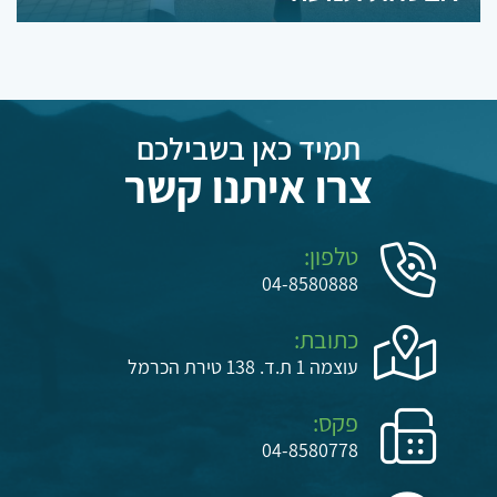
לוח נייד מהבהב במידות : 170X170 ס"מ (
מיני ) , 170X 250 ס"מ ( קטן) , 360X220
ס"מ (גדול) תוצרת חברת: נתיבי המפרץ בע"מ
פנסי לד בקוטר 30 ס"מ
תמיד כאן בשבילכם
צרו איתנו קשר
טלפון:
04-8580888
כתובת:
עוצמה 1 ת.ד. 138 טירת הכרמל
פקס:
04-8580778